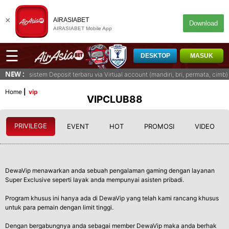
×
AIRASIABET
Download
AIRASIABET Mobile App
☰
DESKTOP
MASUK
NEW :
ir dengan sistem Deposit terbaru via Virtual account (mandiri, bri, permata
Home
vip
VIPCLUB88
PRIVILEGE
EVENT
HOT
PROMOSI
VIDEO
DewaVip menawarkan anda sebuah pengalaman gaming dengan layanan
Super Exclusive seperti layak anda mempunyai asisten pribadi.
Program khusus ini hanya ada di DewaVip yang telah kami rancang khusus
untuk para pemain dengan limit tinggi.
Dengan bergabungnya anda sebagai member DewaVip maka anda berhak