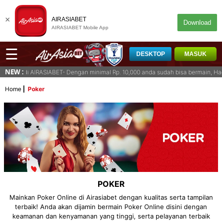
×
AIRASIABET
Download
AIRASIABET Mobile App
☰
DESKTOP
MASUK
NEW :
atang di AIRASIABET- Dengan minimal Rp. 10,000 anda sudah bisa bermain, Had
Home
Poker
POKER
Mainkan Poker Online di Airasiabet dengan kualitas serta tampilan
terbaik! Anda akan dijamin bermain Poker Online disini dengan
keamanan dan kenyamanan yang tinggi, serta pelayanan terbaik