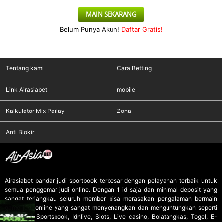
MAIN SEKARANG
Belum Punya Akun!
Daftar Gratis!
Tentang kami
Cara Betting
Link Airasiabet
mobile
Kalkulator Mix Parlay
Zona
Anti Blokir
Airasiabet
bandar judi sportbook terbesar dengan pelayanan terbaik untuk
semua penggemar judi online. Dengan 1 id saja dan minimal deposit yang
sangat terjangkau seluruh member bisa merasakan pengalaman bermain
game judi online yang sangat menyenangkan dan menguntungkan seperti
game judi Sportsbook, Idnlive, Slots, Live casino, Bolatangkas, Togel, E-