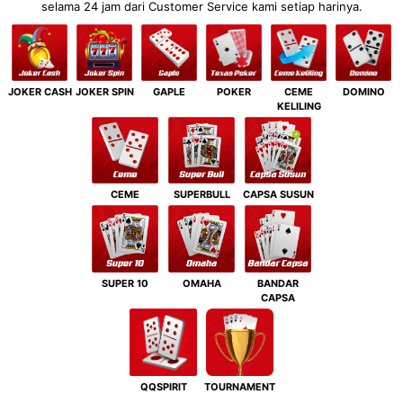
selama 24 jam dari Customer Service kami setiap harinya.
JOKER CASH
JOKER SPIN
GAPLE
POKER
CEME
DOMINO
KELILING
CEME
SUPERBULL
CAPSA SUSUN
SUPER 10
OMAHA
BANDAR
CAPSA
QQSPIRIT
TOURNAMENT