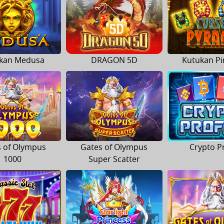
kan Medusa
DRAGON 5D
Kutukan P
 of Olympus
Gates of Olympus
Crypto Pr
1000
Super Scatter