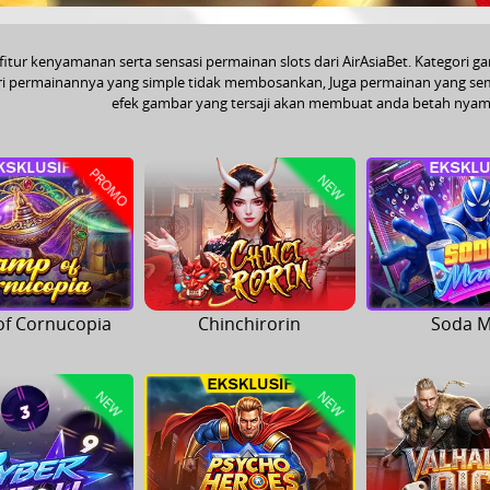
fitur kenyamanan serta sensasi permainan slots dari AirAsiaBet. Kategori ga
ri permainannya yang simple tidak membosankan, Juga permainan yang sem
efek gambar yang tersaji akan membuat anda betah nyam
PROMO
NEW
f Cornucopia
Chinchirorin
Soda 
NEW
NEW