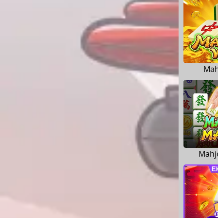
Mah
Mahj