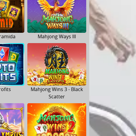
iramida
Mahjong Ways III
ofits
Mahjong Wins 3 - Black
Scatter