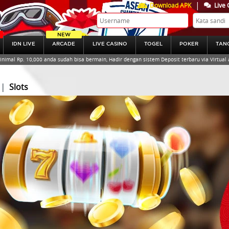
|
Download APK
Live 
NEW
IDN LIVE
ARCADE
LIVE CASINO
TOGEL
POKER
TAN
ah bisa bermain, Hadir dengan sistem Deposit terbaru via Virtual account (mandiri, bri
Slots