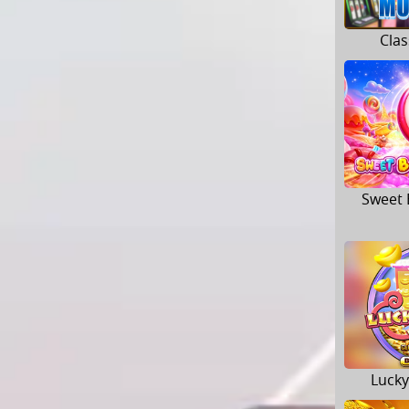
Clas
Sweet 
Lucky