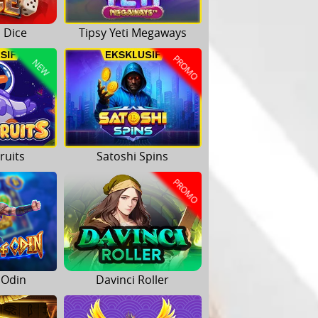
s Dice
Tipsy Yeti Megaways
PROMO
NEW
ruits
Satoshi Spins
PROMO
 Odin
Davinci Roller