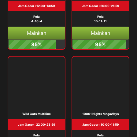
Jam Gacor : 12:00-13:59
Jam Gacor : 20:00-21:59
Pola
Pola
4-10-4
15-11-11
Mainkan
Mainkan
85%
95%
Wild Cats Multiline
10001 Nights MegaWays
Jam Gacor : 22:00-23:59
Jam Gacor : 10:00-11:59
Pola
Pola