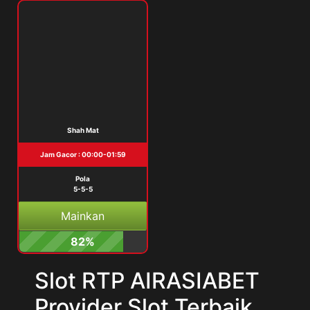
Shah Mat
Jam Gacor : 00:00-01:59
Pola
5-5-5
Mainkan
82%
Slot RTP AIRASIABET
Provider Slot Terbaik