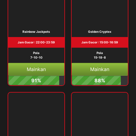
Rainbow Jackpots
Golden Cryptex
Jam Gacor : 22:00-23:59
Jam Gacor : 15:00-16:59
Pola
Pola
7-10-10
15-18-8
Mainkan
Mainkan
91%
88%