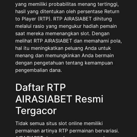
yang memiliki probabilitas menang tertinggi,
hasil yang ditentukan oleh persentase Return
to Player (RTP). RTP AIRASIABET dihitung
melalui rasio yang mengukur hadiah pemain
saat mereka memenangkan slot. Dengan
melihat RTP AIRASIABET dan memahami pola,
hal itu meningkatkan peluang Anda untuk
menang dan memungkinkan Anda bermain
dengan pengetahuan tentang kemampuan
pengembalian dana.
Daftar RTP
AIRASIABET Resmi
Tergacor
Tidak semua situs slot online memiliki
permainan artinya RTP permainan bervariasi.