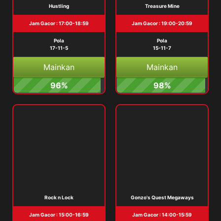
Hustling
Treasure Mine
Jam Gacor : 17:00-18:59
Jam Gacor : 19:00-20:59
Pola
Pola
17-11-5
15-11-7
Mainkan
Mainkan
96%
98%
Rock n Lock
Gonzo's Quest Megaways
Jam Gacor : 15:00-16:59
Jam Gacor : 14:00-15:59