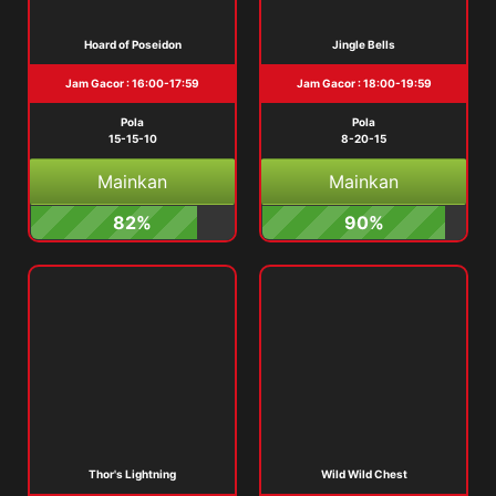
Hoard of Poseidon
Jingle Bells
Jam Gacor : 16:00-17:59
Jam Gacor : 18:00-19:59
Pola
Pola
15-15-10
8-20-15
Mainkan
Mainkan
82%
90%
Thor's Lightning
Wild Wild Chest