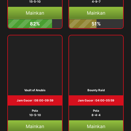
15-5-10
4-9-7
Mainkan
Mainkan
82%
51%
Vault of Anubis
Bounty Raid
Jam Gacor : 08:00-09:59
Jam Gacor : 04:00-05:59
Pola
Pola
10-5-10
8-4-4
Mainkan
Mainkan