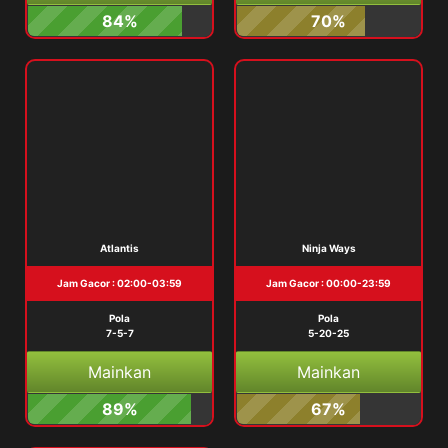
84%
70%
Atlantis
Ninja Ways
Jam Gacor : 02:00-03:59
Jam Gacor : 00:00-23:59
Pola
Pola
7-5-7
5-20-25
Mainkan
Mainkan
89%
67%