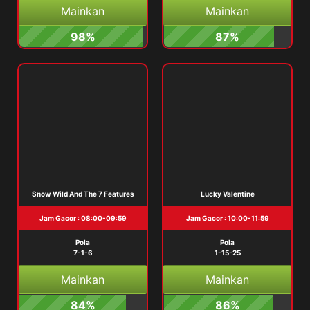
Mainkan
Mainkan
98%
87%
Snow Wild And The 7 Features
Lucky Valentine
Jam Gacor : 08:00-09:59
Jam Gacor : 10:00-11:59
Pola
Pola
7-1-6
1-15-25
Mainkan
Mainkan
84%
86%