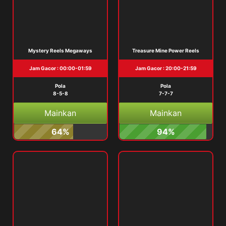
Mystery Reels Megaways
Treasure Mine Power Reels
Jam Gacor : 00:00-01:59
Jam Gacor : 20:00-21:59
Pola
Pola
8-5-8
7-7-7
Mainkan
Mainkan
64%
94%