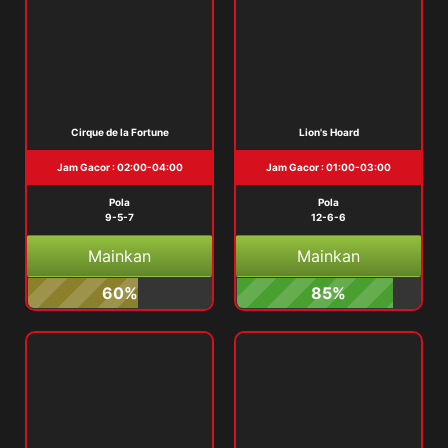
Cirque de la Fortune
Lion's Hoard
Jam Gacor : 02:00-04:00
Jam Gacor : 01:00-03:00
Pola
Pola
9-5-7
12-6-6
Mainkan
Mainkan
60%
85%