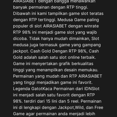
AIRASIABET dengan bangga menawarkan
banyak permainan dengan RTP tinggi.
Dibawah ini kami tampilkan game slot teratas
dengan RTP tertinggi. Medusa Game paling
populer di slot AIRASIABET dengan winrate
RTP 98% ini menjadi game slot yang wajib
dicoba. Tidak hanya mudah dimainkan, Slot
medusa juga termasuk game yang gampang
jackpot. Cash Gold Dengan RTP 98%, Cash
Gold adalah salah satu slot online terbaik.
Game ini menyertakan grafik berkualitas
tinggi yang menampilkan desain memukau.
Permainan yang mudah dan RTP AIRASIABET
yang tinggi menjadikan game ini favorit.
Legenda GatotKaca Permainan dari IDNSlot
ini menjadi salah satu favorit dengan RTP
98%. terdiri dari 15 lini dan 5 reel. Permainan
ini di lengkapi dengan Jackpot,Wild, dan Free
Game agar permainan anda menjadi lebih