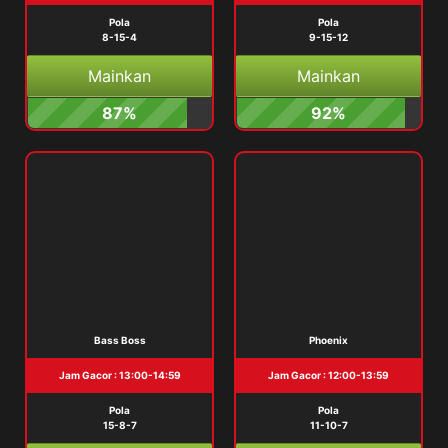
Pola
Pola
8-15-4
9-15-12
Mainkan
Mainkan
87%
92%
Bass Boss
Phoenix
Jam Gacor : 13:00-14:59
Jam Gacor : 12:00-13:59
Pola
Pola
15-8-7
11-10-7