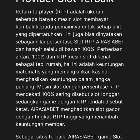
Return to player (RTP) adalah ukuran
seberapa banyak mesin slot membayar
kembali kepada pemainnya untuk setiap unit
yang dipertaruhkan . Ini juga bisa dinyatakan
sebagai nilai persentase Slot RTP AIRASIABET
dan hampir selalu di bawah 100%. Perbedaan
antara 100% dan RTP mesin slot dikenal
sebagai tepi rumah, hal ini adalah keuntungan
matematis yang memungkinkan kasino
menghasilkan keuntungan dalam jangka
panjang. Mesin slot dengan persentase RTP
mendekati 100% sering disebut slot longgar
sedangkan game dengan RTP rendah disebut
ketat. AIRASIABET menghadirkan slot gacor
dengan tingkat RTP tinggi yang menambah
keuntungan member.
Sebagai situs terbaik, AIRASIABET game Slot