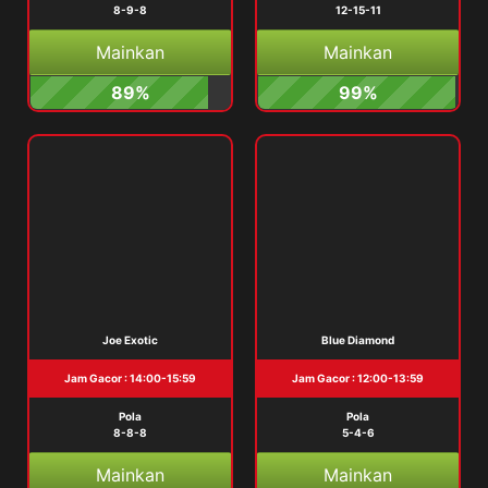
8-9-8
12-15-11
Mainkan
Mainkan
89%
99%
Joe Exotic
Blue Diamond
Jam Gacor : 14:00-15:59
Jam Gacor : 12:00-13:59
Pola
Pola
8-8-8
5-4-6
Mainkan
Mainkan