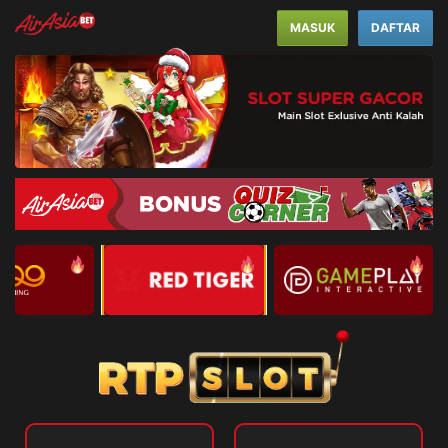
MASUK
DAFTAR