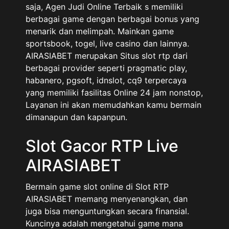
saja, Agen Judi Online Terbaik s memiliki
berbagai game dengan berbagai bonus yang
menarik dan melimpah. Mainkan game
sportsbook, togel, live casino dan lainnya.
AIRASIABET merupakan Situs slot rtp dari
berbagai provider seperti pragmatic play,
habanero, pgsoft, idnslot, cq9 terpercaya
yang memiliki fasilitas Online 24 jam nonstop,
Layanan ini akan memudahkan kamu bermain
dimanapun dan kapanpun.
Slot Gacor RTP Live
AIRASIABET
Bermain game slot online di Slot RTP
AIRASIABET memang menyenangkan, dan
juga bisa menguntungkan secara finansial.
Kuncinya adalah mengetahui game mana