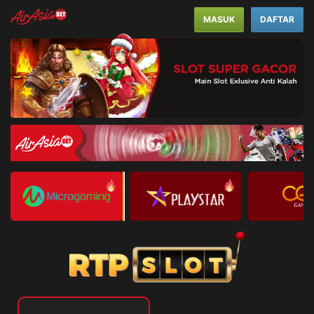
MASUK
DAFTAR