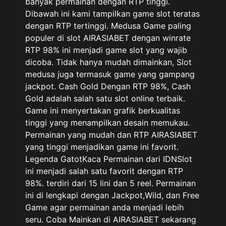
banyak permainan dengan RTP tinggi.
Dibawah ini kami tampilkan game slot teratas
dengan RTP tertinggi. Medusa Game paling
populer di slot AIRASIABET dengan winrate
RTP 98% ini menjadi game slot yang wajib
dicoba. Tidak hanya mudah dimainkan, Slot
medusa juga termasuk game yang gampang
jackpot. Cash Gold Dengan RTP 98%, Cash
Gold adalah salah satu slot online terbaik.
Game ini menyertakan grafik berkualitas
tinggi yang menampilkan desain memukau.
Permainan yang mudah dan RTP AIRASIABET
yang tinggi menjadikan game ini favorit.
Legenda GatotKaca Permainan dari IDNSlot
ini menjadi salah satu favorit dengan RTP
98%. terdiri dari 15 lini dan 5 reel. Permainan
ini di lengkapi dengan Jackpot,Wild, dan Free
Game agar permainan anda menjadi lebih
seru. Coba Mainkan di AIRASIABET sekarang